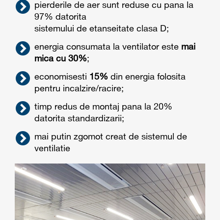
pierderile de aer sunt reduse cu pana la
97% datorita
sistemului de etanseitate clasa D;
energia consumata la ventilator este
mai
mica cu 30%
;
economisesti
15%
din energia folosita
pentru incalzire/racire;
timp redus de montaj pana la 20%
datorita standardizarii;
mai putin zgomot creat de sistemul de
ventilatie