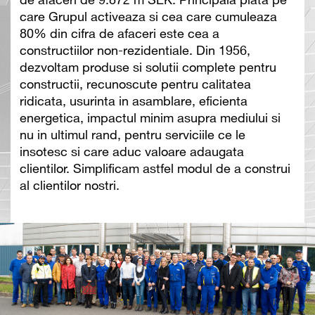
de afaceri de 9.872 m SEK. Principala piata pe
care Grupul activeaza si cea care cumuleaza
80% din cifra de afaceri este cea a
constructiilor non-rezidentiale. Din 1956,
dezvoltam produse si solutii complete pentru
constructii, recunoscute pentru calitatea
ridicata, usurinta in asamblare, eficienta
energetica, impactul minim asupra mediului si
nu in ultimul rand, pentru serviciile ce le
insotesc si care aduc valoare adaugata
clientilor. Simplificam astfel modul de a construi
al clientilor nostri.