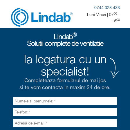
0744.328.433
00
Luni-Vineri
|
07
-
00
16
®
Lindab
Solutii complete de ventilatie
Ia legatura cu un
specialist!
Completeaza formularul de mai jos
si te vom contacta in maxim 24 de ore.